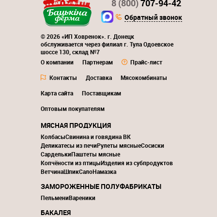
8 (800)
707-94-42
Обратный звонок
© 2026 «ИП Ховренок». г. Донецк
обслуживается через филиал г. Тула Одоевское
шоссе 130, склад №7
О компании
Партнерам
Прайс-лист
Контакты
Доставка
Мясокомбинаты
Карта сайта
Поставщикам
Оптовым покупателям
МЯСНАЯ ПРОДУКЦИЯ
Колбасы
Свинина и говядина ВК
Деликатесы из печи
Рулеты мясные
Сосиски
Сардельки
Паштеты мясные
Копчёности из птицы
Изделия из субпродуктов
Ветчина
Шпик
Сало
Намазка
ЗАМОРОЖЕННЫЕ ПОЛУФАБРИКАТЫ
Пельмени
Вареники
БАКАЛЕЯ