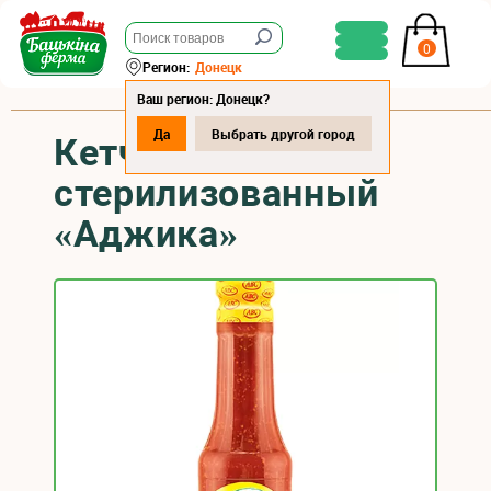
0
Регион:
Донецк
Ваш регион: Донецк?
Да
Выбрать другой город
Кетчуп
стерилизованный
«Аджика»