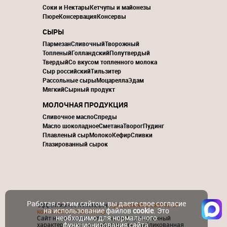
Соки и Нектары
Кетчупы и майонезы
Пюре
Консервация
Консервы
СЫРЫ
Пармезан
Сливочный
Творожный
Топленый
Голландский
Полутвердый
Твердый
Со вкусом топленного молока
Сыр российский
Тильзитер
Рассольные сыры
Моцарелла
Эдам
Мягкий
Сырный продукт
МОЛОЧНАЯ ПРОДУКЦИЯ
Сливочное масло
Спреды
Масло шоколадное
Сметана
Творог
Пудинг
Плавленый сыр
Молоко
Кефир
Сливки
Глазированный сырок
Работая с этим сайтом, вы даете свое согласие
Эффективное поисковое
продвижение сайтов от
на использование файлов
cookie
. Это
компании ContactGroup
необходимо для нормального
Сайт носит исключительно информационный
функционирования сайта.
характер и никакая информация, опубликованная