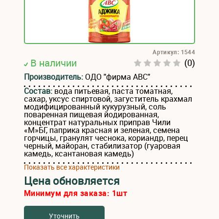
Артикул: 1544
В наличии
(0)
Производитель:
ОДО "фирма АВС"
Состав:
вода питьевая, паста томатная,
сахар, уксус спиртовой, загуститель крахмал
модифицированный кукурузный, соль
поваренная пищевая йодированная,
концентрат натуральных приправ Чили
«М»БГ, паприка красная и зеленая, семена
горчицы, гранулят чеснока, кориандр, перец
черный, майоран, стабилизатор (гуаровая
камедь, ксантановая камедь)
Показать все характеристики
Цена обновляется
Минимум для заказа:
1
шт
Уточнить