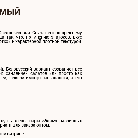
АМЫЙ
 Средневековья. Сейчас его по-прежнему
а так, что, по мнению знатоков, вкус
откой и характерной плотной текстурой,
й. Белорусский вариант сохраняет все
к, сэндвичей, салатов или просто как
лей, нежели импортные аналоги, а его
представлены сыры «Эдам» различных
ариант для заказа оптом.
ной витрине.