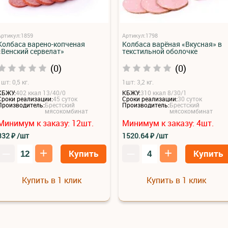
Артикул:1859
Артикул:1798
Колбаса варено-копченая
Колбаса варёная «Вкусная» в
«Венский сервелат»
текстильной оболочке
(0)
(0)
шт: 0,5 кг.
1шт: 3,2 кг.
КБЖУ:
402 ккал 13/40/0
КБЖУ:
310 ккал 8/30/1
Сроки реализации:
45 суток
Сроки реализации:
30 суток
Производитель:
Брестский
Производитель:
Брестский
мясокомбинат
мясокомбинат
Минимум к заказу:
12
шт.
Минимум к заказу:
4
шт.
332
₽
/шт
1520.64
₽
/шт
–
+
–
+
Купить
Купить
Купить в 1 клик
Купить в 1 клик