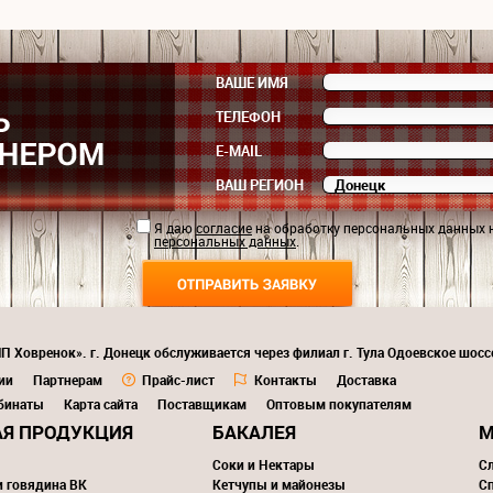
ВАШЕ ИМЯ
ТЕЛЕФОН
E-MAIL
ВАШ РЕГИОН
Я даю
согласие
на обработку персональных данных 
персональных данных
.
П Ховренок». г. Донецк обслуживается через филиал г. Тула Одоевское шосс
ии
Партнерам
Прайс-лист
Контакты
Доставка
бинаты
Карта сайта
Поставщикам
Оптовым покупателям
Я ПРОДУКЦИЯ
БАКАЛЕЯ
М
Соки и Нектары
С
и говядина ВК
Кетчупы и майонезы
С