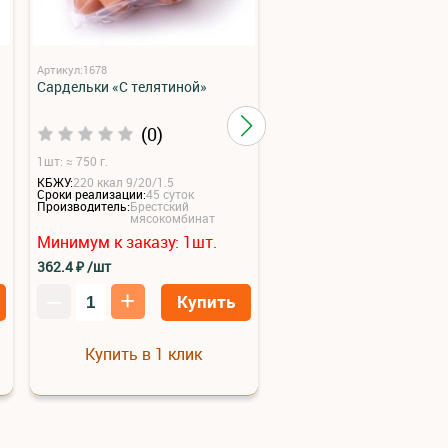
Артикул:1678
Артикул:1865
Сардельки «С телятиной»
Колбаса полукопченая
«Кубанская 2с» натурал
(0)
(0)
1шт: ≈ 750 г.
1шт: 0,63.
КБЖУ:
220 ккал 9/20/1.5
Сроки реализации:
25 суток
Сроки реализации:
45 суток
Производитель:
Брестский
Производитель:
Брестский
мясокомбин
мясокомбинат
Минимум к заказу:
1
шт.
Минимум к заказу:
6
ш
362.4
₽
/шт
250.36
₽
/шт
–
+
–
+
Купить
Ку
Купить в 1 клик
Купить в 1 клик