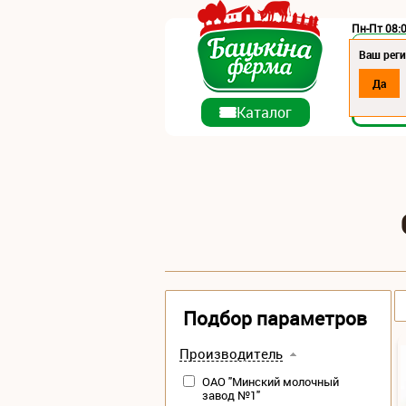
Пн-Пт 08:0
Регион:
Ваш реги
Да
О ко
Каталог
Подбор параметров
Производитель
ОАО "Минский молочный
завод №1"