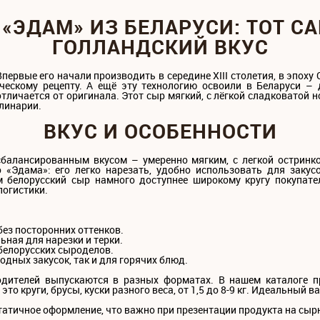
 «ЭДАМ» ИЗ БЕЛАРУСИ: ТОТ С
ГОЛЛАНДСКИЙ ВКУС
Впервые его начали производить в середине XIII столетия, в эпоху
ескому рецепту. А ещё эту технологию освоили в Беларуси – д
тличается от оригинала. Этот сыр мягкий, с лёгкой сладковатой н
улинарии.
ВКУС И ОСОБЕННОСТИ
балансированным вкусом – умеренно мягким, с легкой остринко
 «Эдама»: его легко нарезать, удобно использовать для закусо
 белорусский сыр намного доступнее широкому кругу покупате
логистики.
без посторонних оттенков.
ьная для нарезки и терки.
 белорусских сыроделов.
одных закусок, так и для горячих блюд.
одителей выпускаются в разных форматах. В нашем каталоге 
то круги, брусы, куски разного веса, от 1,5 до 8-9 кг. Идеальный в
тичное оформление, что важно при презентации продукта на сыр