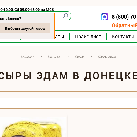
0-16:00, Сб 09:00-13:00 по МСК
8 (800) 7
Донецк
он: Донецк?
Обратный
Выбрать другой город
мпании
Мясокомбинаты
Прайс-лист
Контакты
Главная
•
Каталог
•
Сыры
•
Сыры эдам
СЫРЫ ЭДАМ В ДОНЕЦК