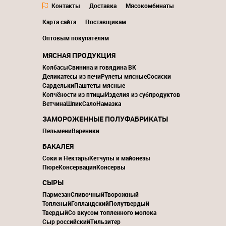
Контакты
Доставка
Мясокомбинаты
Карта сайта
Поставщикам
Оптовым покупателям
МЯСНАЯ ПРОДУКЦИЯ
Колбасы
Свинина и говядина ВК
Деликатесы из печи
Рулеты мясные
Сосиски
Сардельки
Паштеты мясные
Копчёности из птицы
Изделия из субпродуктов
Ветчина
Шпик
Сало
Намазка
ЗАМОРОЖЕННЫЕ ПОЛУФАБРИКАТЫ
Пельмени
Вареники
БАКАЛЕЯ
Соки и Нектары
Кетчупы и майонезы
Пюре
Консервация
Консервы
СЫРЫ
Пармезан
Сливочный
Творожный
Топленый
Голландский
Полутвердый
Твердый
Со вкусом топленного молока
Сыр российский
Тильзитер