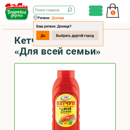
0
Регион:
Донецк
Ваш регион: Донецк?
Да
Выбрать другой город
Кетчуп томатный
«Для всей семьи»