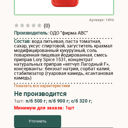
Артикул: 1496
(0)
Производитель:
ОДО "фирма АВС"
Состав:
вода питьевая, паста томатная,
сахар, уксус спиртовой, загуститель крахмал
модифицированный кукурузный, соль
поваренная пищевая йодированная, смесь
приправ Lory Spice 1531, концентрат
натуральных приправ «кетчуп Лагодный F»,
консерванты: бензоат натрия, сорбат калия;
стабилизатор (гуаровая камедь, ксантановая
камедь)
Показать все характеристики
Не производится
1шт:
п/б 500 г; п/б 900 г; с/б 320 г;
Минимум для заказа:
1
шт
Уточнить