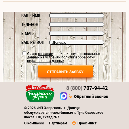
ВАШЕ ИМЯ
ТЕЛЕФОН
E-MAIL
ВАШ РЕГИОН
Я даю
согласие
на обработку персональных
данных на условиях
политики обработки
персональных данных
.
8 (800)
707-94-42
Обратный звонок
© 2026 «ИП Ховренок». г. Донецк
обслуживается через филиал г. Тула Одоевское
шоссе 130, склад №7
О компании
Партнерам
Прайс-лист