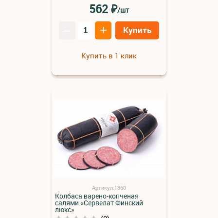
₽
562
/шт
–
+
Купить
Купить в 1 клик
Артикул:1860
Колбаса варено-копченая
салями «Сервелат Финский
люкс»