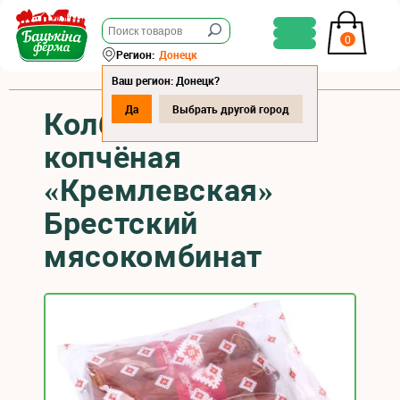
0
Регион:
Донецк
Ваш регион: Донецк?
Да
Выбрать другой город
Колбаса варено-
копчёная
«Кремлевская»
Брестский
мясокомбинат