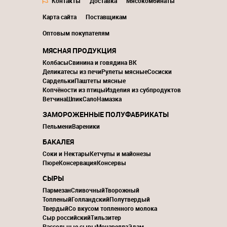
Контакты
Доставка
Мясокомбинаты
Карта сайта
Поставщикам
Оптовым покупателям
МЯСНАЯ ПРОДУКЦИЯ
Колбасы
Свинина и говядина ВК
Деликатесы из печи
Рулеты мясные
Сосиски
Сардельки
Паштеты мясные
Копчёности из птицы
Изделия из субпродуктов
Ветчина
Шпик
Сало
Намазка
ЗАМОРОЖЕННЫЕ ПОЛУФАБРИКАТЫ
Пельмени
Вареники
БАКАЛЕЯ
Соки и Нектары
Кетчупы и майонезы
Пюре
Консервация
Консервы
СЫРЫ
Пармезан
Сливочный
Творожный
Топленый
Голландский
Полутвердый
Твердый
Со вкусом топленного молока
Сыр российский
Тильзитер
Рассольные сыры
Моцарелла
Эдам