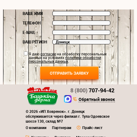
ВАШЕ ИМЯ
ТЕЛЕФОН
E-MAIL
ВАШ РЕГИОН
Я даю
согласие
на обработку персональных
данных на условиях
политики обработки
персональных данных
.
8 (800)
707-94-42
Обратный звонок
© 2026 «ИП Ховренок». г. Донецк
обслуживается через филиал г. Тула Одоевское
шоссе 130, склад №7
О компании
Партнерам
Прайс-лист