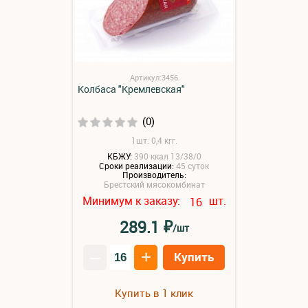
Артикул:3456
Колбаса "Кремлевская"
(0)
1шт: 0,4 кгг.
КБЖУ:
390 ккал 13/38/0
Сроки реализации:
45 суток
Производитель:
Брестский мясокомбинат
Минимум к заказу:
шт.
16
₽
289.1
/шт
–
+
Купить
Купить в 1 клик