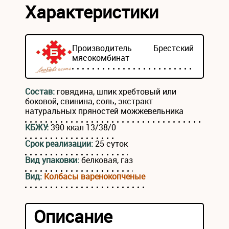
Характеристики
Производитель
Брестский
мясокомбинат
Состав:
говядина, шпик хребтовый или
боковой, свинина, соль, экстракт
натуральных пряностей можжевельника
КБЖУ:
390 ккал 13/38/0
Срок реализации:
25 суток
Вид упаковки:
белковая, газ
Вид:
Колбасы варенокопченые
Описание