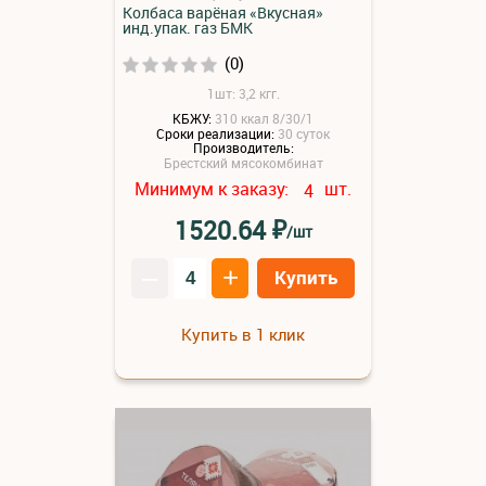
Колбаса варёная «Вкусная»
инд.упак. газ БМК
(0)
1шт: 3,2 кгг.
КБЖУ:
310 ккал 8/30/1
Сроки реализации:
30 суток
Производитель:
Брестский мясокомбинат
Минимум к заказу:
шт.
4
₽
1520.64
/шт
–
+
Купить
Купить в 1 клик