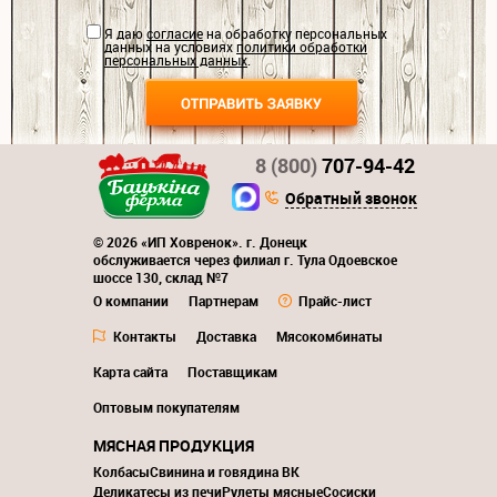
Я даю
согласие
на обработку персональных
данных на условиях
политики обработки
персональных данных
.
8 (800)
707-94-42
Обратный звонок
© 2026 «ИП Ховренок». г. Донецк
обслуживается через филиал г. Тула Одоевское
шоссе 130, склад №7
О компании
Партнерам
Прайс-лист
Контакты
Доставка
Мясокомбинаты
Карта сайта
Поставщикам
Оптовым покупателям
МЯСНАЯ ПРОДУКЦИЯ
Колбасы
Свинина и говядина ВК
Деликатесы из печи
Рулеты мясные
Сосиски