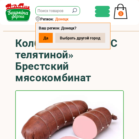
0
Регион:
Донецк
Ваш регион: Донецк?
Да
Выбрать другой город
Колбаса варёная «С
телятиной»
Брестский
мясокомбинат