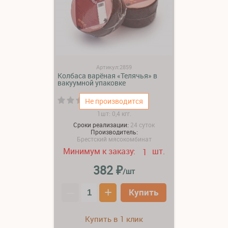
Артикул:2859
Колбаса варёная «Телячья» в
вакуумной упаковке
(0)
Не производится
1шт: 0,4 кгг.
Сроки реализации:
24 суток
Производитель:
Брестский мясокомбинат
Минимум к заказу:
шт.
1
₽
382
/шт
–
+
Купить
Купить в 1 клик