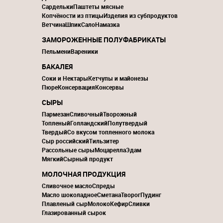
Сардельки
Паштеты мясные
Копчёности из птицы
Изделия из субпродуктов
Ветчина
Шпик
Сало
Намазка
ЗАМОРОЖЕННЫЕ ПОЛУФАБРИКАТЫ
Пельмени
Вареники
БАКАЛЕЯ
Соки и Нектары
Кетчупы и майонезы
Пюре
Консервация
Консервы
СЫРЫ
Пармезан
Сливочный
Творожный
Топленый
Голландский
Полутвердый
Твердый
Со вкусом топленного молока
Сыр российский
Тильзитер
Рассольные сыры
Моцарелла
Эдам
Мягкий
Сырный продукт
МОЛОЧНАЯ ПРОДУКЦИЯ
Сливочное масло
Спреды
Масло шоколадное
Сметана
Творог
Пудинг
Плавленый сыр
Молоко
Кефир
Сливки
Глазированный сырок