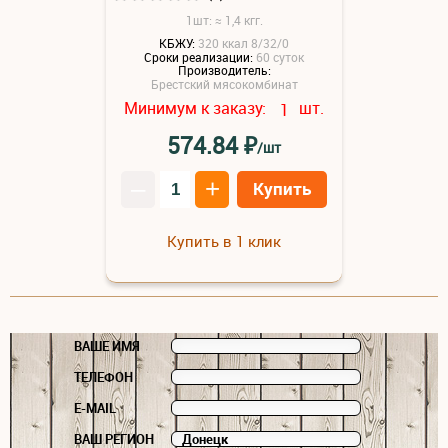
1шт: ≈ 1,4 кгг.
КБЖУ:
320 ккал 8/32/0
Сроки реализации:
60 суток
Производитель:
Брестский мясокомбинат
Минимум к заказу:
шт.
1
₽
574.84
/шт
–
+
Купить
Купить в 1 клик
ВАШЕ ИМЯ
ТЕЛЕФОН
E-MAIL
ВАШ РЕГИОН