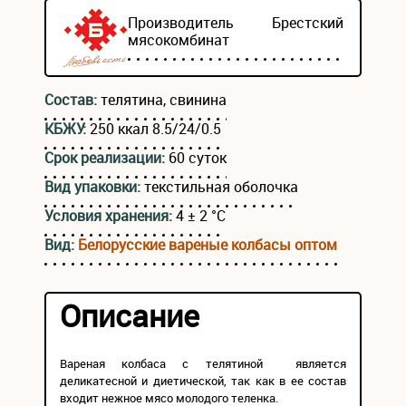
Производитель
Брестский
мясокомбинат
Состав:
телятина, свинина
КБЖУ:
250 ккал 8.5/24/0.5
Срок реализации:
60 суток
Вид упаковки:
текстильная оболочка
Условия хранения:
4 ± 2 °С
Вид:
Белорусские вареные колбасы оптом
Описание
Вареная колбаса с телятиной является
деликатесной и диетической, так как в ее состав
входит нежное мясо молодого теленка.