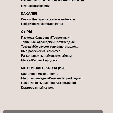
Пельмени
Вареники
БАКАЛЕЯ
Соки и Нектары
Кетчупы и майонезы
Пюре
Консервация
Консервы
СЫРЫ
Пармезан
Сливочный
Творожный
Топленый
Голландский
Полутвердый
Твердый
Со вкусом топленного молока
Сыр российский
Тильзитер
Рассольные сыры
Моцарелла
Эдам
Мягкий
Сырный продукт
МОЛОЧНАЯ ПРОДУКЦИЯ
Сливочное масло
Спреды
Масло шоколадное
Сметана
Творог
Пудинг
Плавленый сыр
Молоко
Кефир
Сливки
Глазированный сырок