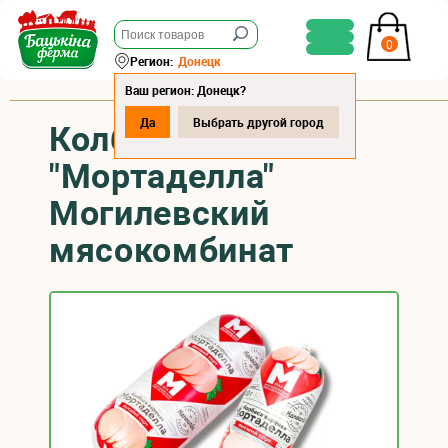
0
Регион:
Донецк
Ваш регион: Донецк?
Да
Выбрать другой город
Колбаса вареная
"Мортаделла"
Могилевский
мясокомбинат