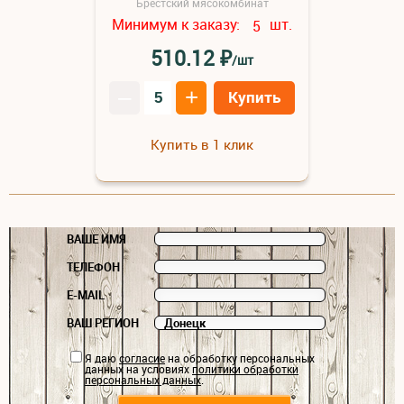
Брестский мясокомбинат
Минимум к заказу:
шт.
5
₽
510.12
/шт
–
+
Купить
Купить в 1 клик
ВАШЕ ИМЯ
ТЕЛЕФОН
E-MAIL
ВАШ РЕГИОН
Я даю
согласие
на обработку персональных
данных на условиях
политики обработки
персональных данных
.