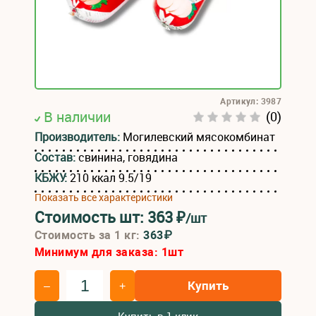
Артикул: 3987
В наличии
(0)
Производитель:
Могилевский мясокомбинат
Состав:
свинина, говядина
КБЖУ:
210 ккал 9.5/19
Показать все характеристики
Стоимость шт:
363
₽
/шт
Стоимость за 1 кг:
363₽
Минимум для заказа:
1
шт
Купить
–
+