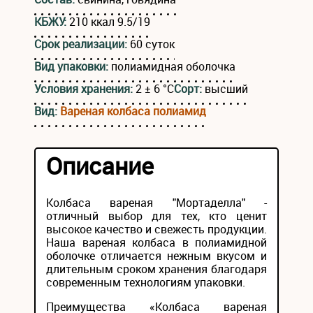
КБЖУ:
210 ккал 9.5/19
Срок реализации:
60 суток
Вид упаковки:
полиамидная оболочка
Условия хранения:
2 ± 6 °С
Сорт:
высший
Вид:
Вареная колбаса полиамид
Описание
Колбаса вареная "Мортаделла" -
отличный выбор для тех, кто ценит
высокое качество и свежесть продукции.
Наша вареная колбаса в полиамидной
оболочке отличается нежным вкусом и
длительным сроком хранения благодаря
современным технологиям упаковки.
Преимущества «Колбаса вареная