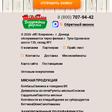
8 (800)
707-94-42
Обратный звонок
© 2026 «ИП Ховренок». г. Донецк
обслуживается через филиал г. Тула Одоевское
шоссе 130, склад №7
О компании
Партнерам
Прайс-лист
Контакты
Доставка
Мясокомбинаты
Карта сайта
Поставщикам
Оптовым покупателям
МЯСНАЯ ПРОДУКЦИЯ
Колбасы
Свинина и говядина ВК
Деликатесы из печи
Рулеты мясные
Сосиски
Сардельки
Паштеты мясные
Копчёности из птицы
Изделия из субпродуктов
Ветчина
Шпик
Сало
Намазка
ЗАМОРОЖЕННЫЕ ПОЛУФАБРИКАТЫ