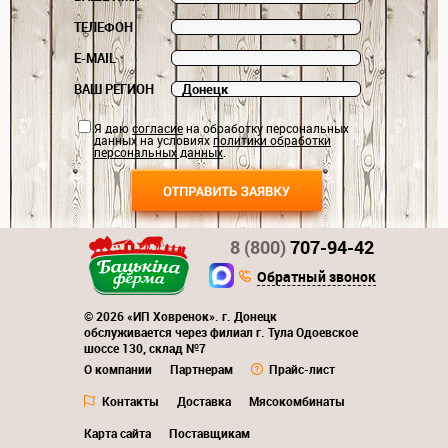
ТЕЛЕФОН
E-MAIL
ВАШ РЕГИОН
Я даю
согласие
на обработку персональных
данных на условиях
политики обработки
персональных данных
.
8 (800)
707-94-42
Обратный звонок
© 2026 «ИП Ховренок». г. Донецк
обслуживается через филиал г. Тула Одоевское
шоссе 130, склад №7
О компании
Партнерам
Прайс-лист
Контакты
Доставка
Мясокомбинаты
Карта сайта
Поставщикам