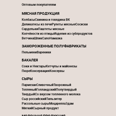
Оптовым покупателям
МЯСНАЯ ПРОДУКЦИЯ
Колбасы
Свинина и говядина ВК
Деликатесы из печи
Рулеты мясные
Сосиски
Сардельки
Паштеты мясные
Копчёности из птицы
Изделия из субпродуктов
Ветчина
Шпик
Сало
Намазка
ЗАМОРОЖЕННЫЕ ПОЛУФАБРИКАТЫ
Пельмени
Вареники
БАКАЛЕЯ
Соки и Нектары
Кетчупы и майонезы
Пюре
Консервация
Консервы
СЫРЫ
Пармезан
Сливочный
Творожный
Топленый
Голландский
Полутвердый
Твердый
Со вкусом топленного молока
Сыр российский
Тильзитер
Рассольные сыры
Моцарелла
Эдам
Мягкий
Сырный продукт
МОЛОЧНАЯ ПРОДУКЦИЯ