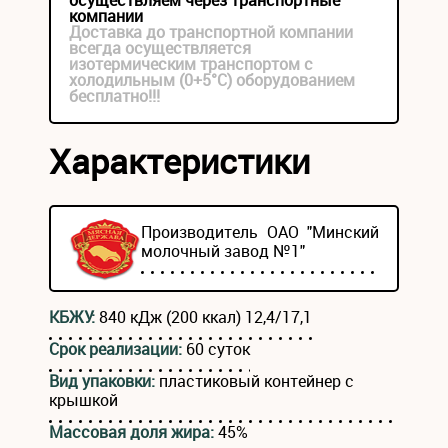
осуществляем через транспортные
компании
Доставка до транспортной компании
всегда осуществляется
изотермическим транспортом с
холодильным (0+5°С) оборудованием
бесплатно!!!
Характеристики
Производитель ОАО "Минский
молочный завод №1"
КБЖУ:
840 кДж (200 ккал) 12,4/17,1
Срок реализации:
60 суток
Вид упаковки:
пластиковый контейнер с
крышкой
Массовая доля жира:
45%