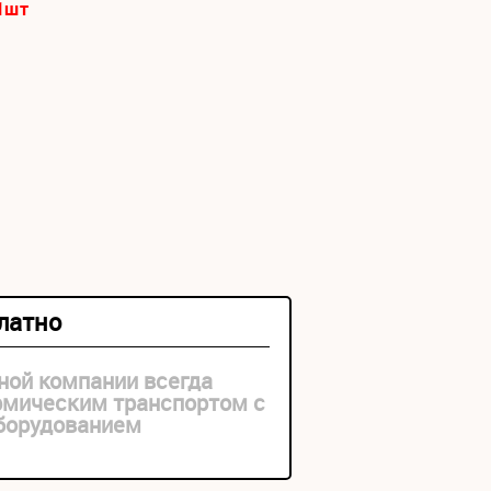
1
шт
платно
ной компании всегда
рмическим транспортом с
оборудованием