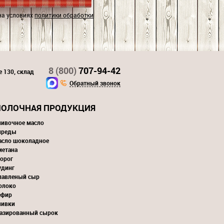
на условиях
политики обработки
8 (800)
707-94-42
е 130, склад
Обратный звонок
ОЛОЧНАЯ ПРОДУКЦИЯ
ливочное масло
преды
асло шоколадное
метана
орог
удинг
лавленый сыр
олоко
ефир
ливки
лазированный сырок