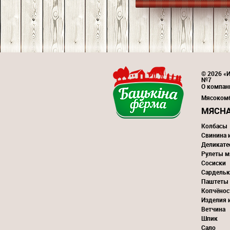
© 2026 «И
№7
О компан
Мясоком
МЯСНА
Колбасы
Свинина 
Деликате
Рулеты м
Сосиски
Сардельк
Паштеты
Копчёнос
Изделия 
Ветчина
Шпик
Сало