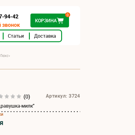
0
07-94-42
КОРЗИНА
 звонок
Статьи
Доставка
 Люкс»
(0)
Артикул: 3724
дравушка-милк"
ки
я