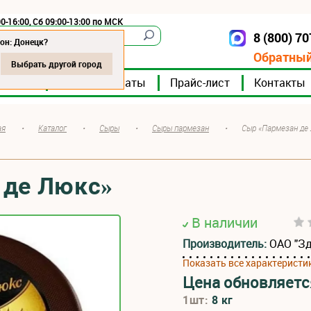
0-16:00, Сб 09:00-13:00 по МСК
8 (800) 7
Донецк
он: Донецк?
Обратный
Выбрать другой город
мпании
Мясокомбинаты
Прайс-лист
Контакты
ая
•
Каталог
•
Сыры
•
Сыры пармезан
•
Сыр «Пармезан де
 де Люкс»
В наличии
Производитель:
ОАО "З
Показать все характеристи
Цена обновляетс
1шт:
8 кг