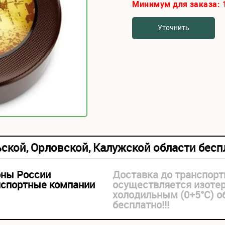
Минимум для заказа:
Уточнить
ьской, Орловской, Калужской области бес
оны России
Доставка до транспорт
нспортные компании
осуществляется изоте
холодильным (0+5°С) 
бесплатно!!!