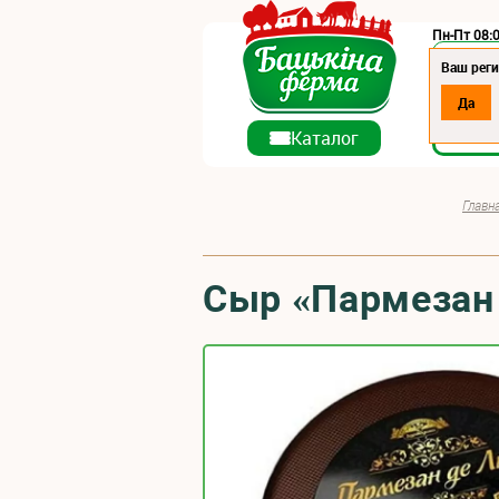
Пн-Пт 08:0
Регион:
Ваш реги
Да
О ко
Каталог
Главн
Сыр «Пармезан