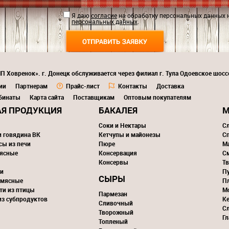
Я даю
согласие
на обработку персональных данных 
персональных данных
.
П Ховренок». г. Донецк обслуживается через филиал г. Тула Одоевское шосс
ии
Партнерам
Прайс-лист
Контакты
Доставка
бинаты
Карта сайта
Поставщикам
Оптовым покупателям
Я ПРОДУКЦИЯ
БАКАЛЕЯ
М
Соки и Нектары
С
и говядина ВК
Кетчупы и майонезы
С
сы из печи
Пюре
М
ясные
Консервация
С
Консервы
Тв
и
П
СЫРЫ
 мясные
П
ти из птицы
М
Пармезан
из субпродуктов
К
Сливочный
С
Творожный
Г
Топленый