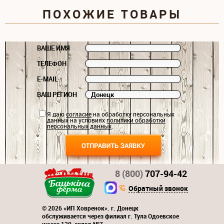
ПОХОЖИЕ ТОВАРЫ
ВАШЕ ИМЯ
ТЕЛЕФОН
E-MAIL
ВАШ РЕГИОН
Я даю
согласие
на обработку персональных
данных на условиях
политики обработки
персональных данных
.
8 (800)
707-94-42
Обратный звонок
© 2026 «ИП Ховренок». г. Донецк
обслуживается через филиал г. Тула Одоевское