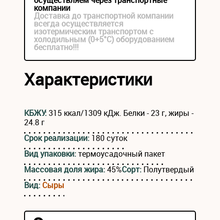
осуществляем через транспортные
компании
Доставка до транспортной компании
всегда осуществляется
изотермическим транспортом с
холодильным (0+5°С) оборудованием
бесплатно!!!
Характеристики
КБЖУ:
315 ккал/1309 кДж. Белки - 23 г, жиры -
24.8 г
Срок реализации:
180 суток
Вид упаковки:
термоусадочный пакет
Массовая доля жира:
45%
Сорт:
Полутвердый
Вид:
Сыры