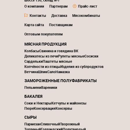
шоссе 130, склад №7
О компании
Партнерам
Прайс-лист
Контакты
Доставка
Мясокомбинаты
Карта сайта
Поставщикам
Оптовым покупателям
МЯСНАЯ ПРОДУКЦИЯ
Колбасы
Свинина и говядина ВК
Деликатесы из печи
Рулеты мясные
Сосиски
Сардельки
Паштеты мясные
Копчёности из птицы
Изделия из субпродуктов
Ветчина
Шпик
Сало
Намазка
ЗАМОРОЖЕННЫЕ ПОЛУФАБРИКАТЫ
Пельмени
Вареники
БАКАЛЕЯ
Соки и Нектары
Кетчупы и майонезы
Пюре
Консервация
Консервы
СЫРЫ
Пармезан
Сливочный
Творожный
Топленый
Голландский
Полутвердый