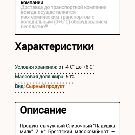
компании
Доставка до транспортной компании
всегда осуществляется
изотермическим транспортом с
холодильным (0+5°С) оборудованием
бесплатно!!!
Характеристики
Условия хранения:
от -4 C° до +6 C°
Массовая доля жира:
50%
Вид:
Сырный продукт
Описание
Продукт сычужный Сливочный "Ладушка
милк" 2 кг Брестский мясокомбинат —