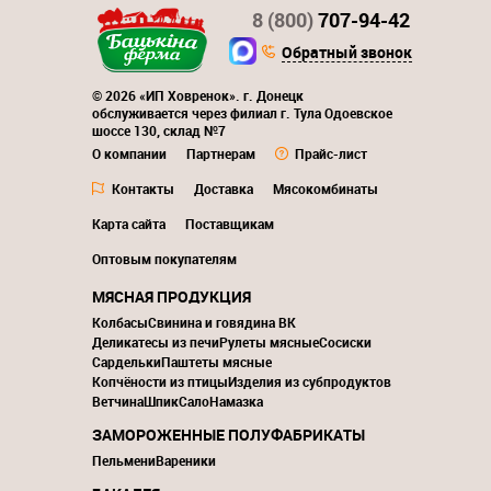
8 (800)
707-94-42
Обратный звонок
© 2026 «ИП Ховренок». г. Донецк
обслуживается через филиал г. Тула Одоевское
шоссе 130, склад №7
О компании
Партнерам
Прайс-лист
Контакты
Доставка
Мясокомбинаты
Карта сайта
Поставщикам
Оптовым покупателям
МЯСНАЯ ПРОДУКЦИЯ
Колбасы
Свинина и говядина ВК
Деликатесы из печи
Рулеты мясные
Сосиски
Сардельки
Паштеты мясные
Копчёности из птицы
Изделия из субпродуктов
Ветчина
Шпик
Сало
Намазка
ЗАМОРОЖЕННЫЕ ПОЛУФАБРИКАТЫ
Пельмени
Вареники