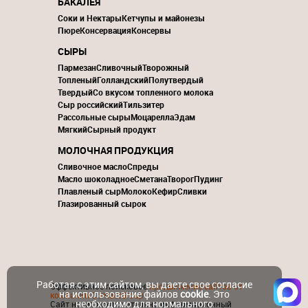
БАКАЛЕЯ
Соки и Нектары
Кетчупы и майонезы
Пюре
Консервация
Консервы
СЫРЫ
Пармезан
Сливочный
Творожный
Топленый
Голландский
Полутвердый
Твердый
Со вкусом топленного молока
Сыр российский
Тильзитер
Рассольные сыры
Моцарелла
Эдам
Мягкий
Сырный продукт
МОЛОЧНАЯ ПРОДУКЦИЯ
Сливочное масло
Спреды
Масло шоколадное
Сметана
Творог
Пудинг
Плавленый сыр
Молоко
Кефир
Сливки
Глазированный сырок
Работая с этим сайтом, вы даете свое согласие
Эффективное поисковое
продвижение сайтов от
на использование файлов
cookie
. Это
компании ContactGroup
необходимо для нормального
Сайт носит исключительно информационный