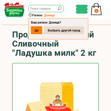
0
Регион:
Донецк
Ваш регион: Донецк?
Да
Выбрать другой город
Продукт сычужный
Сливочный
"Ладушка милк" 2 кг