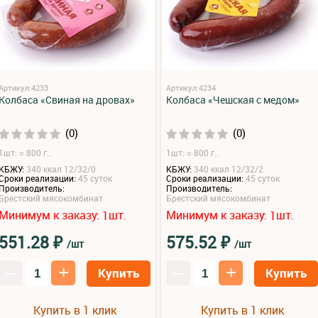
Артикул:4233
Артикул:4234
Колбаса «Свиная на дровах»
Колбаса «Чешская с медом»
(0)
(0)
1шт: ≈ 800 г..
1шт: ≈ 800 г..
КБЖУ:
340 ккал 12/32/0
КБЖУ:
340 ккал 12/32/2
Сроки реализации:
45 суток
Сроки реализации:
45 суток
Производитель:
Производитель:
Брестский мясокомбинат
Брестский мясокомбинат
Минимум к заказу:
шт.
Минимум к заказу:
шт.
1
1
₽
₽
551.28
575.52
/шт
/шт
–
+
–
+
Купить
Купить
Купить в 1 клик
Купить в 1 клик