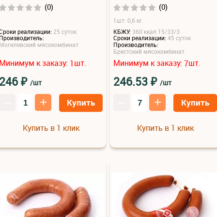
(0)
(0)
1шт: 0,6 кг.
Сроки реализации:
25 суток
КБЖУ:
360 ккал 15/33/3
Производитель:
Сроки реализации:
45 суток
Могилевский мясокомбинат
Производитель:
Брестский мясокомбинат
Минимум к заказу:
шт.
Минимум к заказу:
шт.
1
7
₽
₽
246
246.53
/шт
/шт
–
+
–
+
Купить
Купить
Купить в 1 клик
Купить в 1 клик