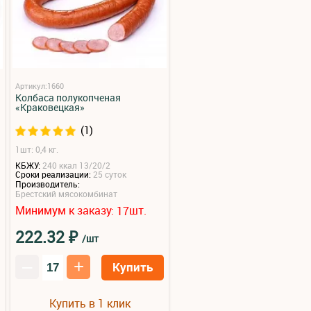
Артикул:1660
Колбаса полукопченая
«Краковецкая»
(1)
1шт: 0,4 кг.
КБЖУ:
240 ккал 13/20/2
Сроки реализации:
25 суток
Производитель:
Брестский мясокомбинат
Минимум к заказу:
шт.
17
₽
222.32
/шт
–
+
Купить
Купить в 1 клик