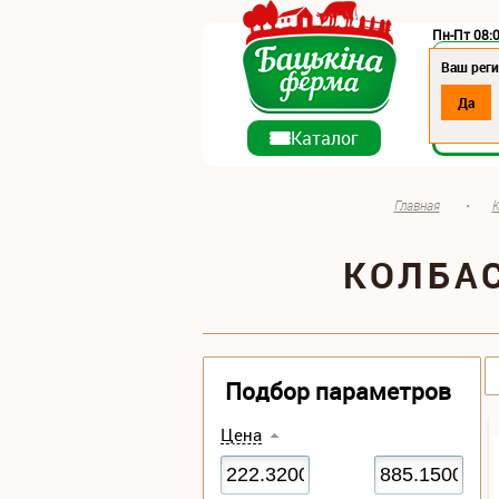
Пн-Пт 08:0
Регион:
Ваш реги
Да
О ко
Каталог
Главная
•
К
КОЛБА
Подбор параметров
Цена