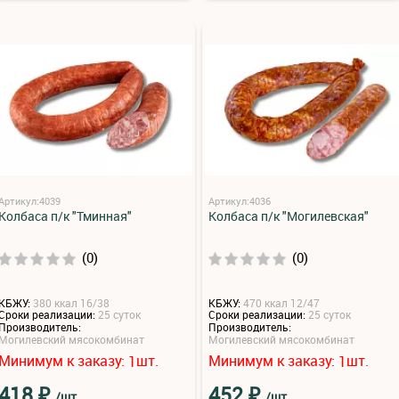
Артикул:4039
Артикул:4036
Колбаса п/к "Тминная"
Колбаса п/к "Могилевская"
(0)
(0)
КБЖУ:
380 ккал 16/38
КБЖУ:
470 ккал 12/47
Сроки реализации:
25 суток
Сроки реализации:
25 суток
Производитель:
Производитель:
Могилевский мясокомбинат
Могилевский мясокомбинат
Минимум к заказу:
шт.
Минимум к заказу:
шт.
1
1
₽
₽
418
452
/шт
/шт