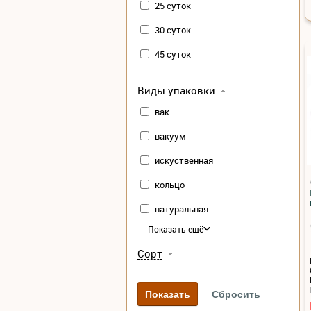
25 суток
30 суток
45 суток
Виды упаковки
вак
вакуум
искуственная
кольцо
натуральная
Показать ещё
Сорт