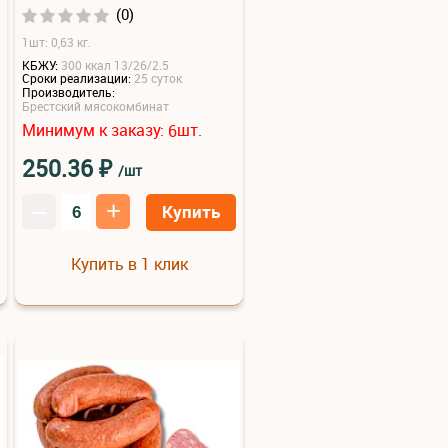
(0)
1шт: 0,63 кг.
КБЖУ:
300 ккал 13/26/2.5
Сроки реализации:
25 суток
Производитель:
Брестский мясокомбинат
Минимум к заказу:
шт.
6
₽
250.36
/шт
–
+
Купить
Купить в 1 клик