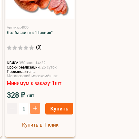
Артикул:4035
Колбаски п/к "Пикник"
(0)
КБЖУ:
350 ккал 14/32
Сроки реализации:
25 суток
Производитель:
Могилевский мясокомбинат
Минимум к заказу:
шт.
1
₽
328
/шт
–
+
Купить
Купить в 1 клик