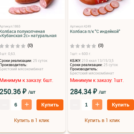
Артикул:1865
Артикул:4249
Колбаса полукопченая
Колбаса п/к "С индейкой"
«Кубанская 2с» натуральная
(0)
(0)
1шт: 0,63.
1шт: ≈ 600 г.
Сроки реализации:
25 суток
КБЖУ:
210 ккал 13/15/3,5
Производитель:
Сроки реализации:
25 суток
Брестский мясокомбинат
Производитель:
Брестский мясокомбинат
Минимум к заказу:
шт.
Минимум к заказу:
шт.
6
1
₽
₽
250.36
284.34
/шт
/шт
–
+
–
+
Купить
Купить
Купить в 1 клик
Купить в 1 клик