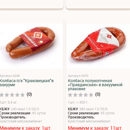
Артикул:4246
Артикул:3470
Колбаса п/к "Краковецкая"в
Колбаса полукопченая
вакууме
«Правдинская» в вакуумной
упаковке
(0)
(0)
1шт: 0,4 кг.
1шт: ≈ 400 г.
КБЖУ:
240 ккал 13/20/2
КБЖУ:
380 ккал 13/35/0
Сроки реализации:
45 суток
Сроки реализации:
45 суток
Производитель:
Производитель:
Брестский мясокомбинат
Брестский мясокомбинат
Минимум к заказу:
шт.
Минимум к заказу:
шт.
1
11