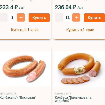
₽
₽
233.4
236.04
/шт
/шт
–
+
–
+
Купить
Купить
Купить в 1 клик
Купить в 1 клик
Артикул:4038
Артикул:3471
Колбаса п/к "Вясковая"
Колбаса "Балычковая с
индейкой"