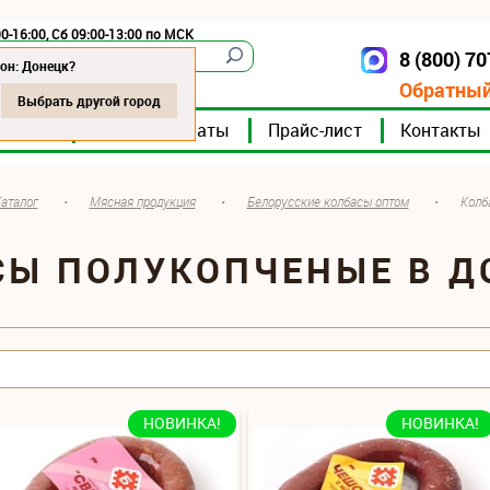
0-16:00, Сб 09:00-13:00 по МСК
8 (800) 7
Донецк
он: Донецк?
Обратный
Выбрать другой город
мпании
Мясокомбинаты
Прайс-лист
Контакты
аталог
•
Мясная продукция
•
Белорусские колбасы оптом
•
Колб
СЫ ПОЛУКОПЧЕНЫЕ В Д
НОВИНКА!
НОВИНКА!