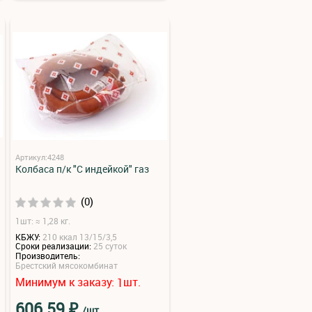
Артикул:4248
Колбаса п/к "С индейкой" газ
(0)
1шт: ≈ 1,28 кг.
КБЖУ:
210 ккал 13/15/3,5
Сроки реализации:
25 суток
Производитель:
Брестский мясокомбинат
Минимум к заказу:
шт.
1
₽
606.59
/шт